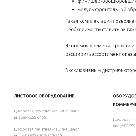
финишер-брошюровщик
модуль фронтальной обр
Такая комплектация позволяет
необходимости ставить вытяжк
Экономия времени, средств и
расширить ассортимент оказы
Эксклюзивным дистрибьютором
ЛИСТОВОЕ ОБОРУДОВАНИЕ
ОБОРУДО
КОММЕРЧЕ
Цифровая печатная машина Canon
imagePRESS C165
Цифровая п
imagePRESS 
Цифровая печатная машина Canon
imagePRESS C910/810/710