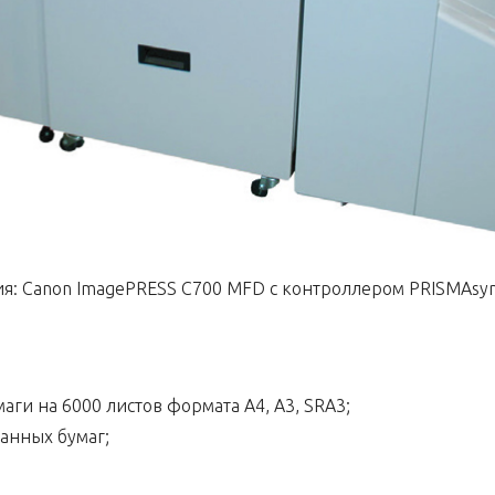
я: Canon ImagePRESS C700 MFD с контроллером PRISMAsy
умаги на 6000 листов формата A4, A3, SRA3;
анных бумаг;