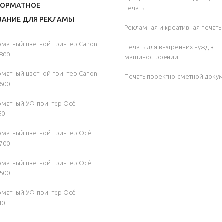
ОРМАТНОЕ
печать
АНИЕ ДЛЯ РЕКЛАМЫ
Рекламная и креативная печать
атный цветной принтер Canon
Печать для внутренних нужд в
800
машиностроении
атный цветной принтер Canon
Печать проектно-сметной доку
600
матный УФ-принтер Océ
50
атный цветной принтер Océ
700
атный цветной принтер Océ
500
матный УФ-принтер Océ
40