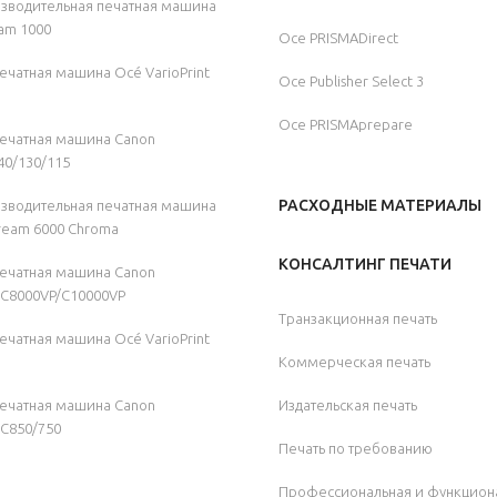
зводительная печатная машина
am 1000
Oce PRISMADirect
чатная машина Océ VarioPrint
Oce Publisher Select 3
Oce PRISMAprepare
ечатная машина Canon
140/130/115
РАСХОДНЫЕ МАТЕРИАЛЫ
зводительная печатная машина
ream 6000 Chroma
КОНСАЛТИНГ ПЕЧАТИ
ечатная машина Canon
 C8000VP/C10000VP
Транзакционная печать
чатная машина Océ VarioPrint
Коммерческая печать
ечатная машина Canon
Издательская печать
 C850/750
Печать по требованию
Профессиональная и функцион