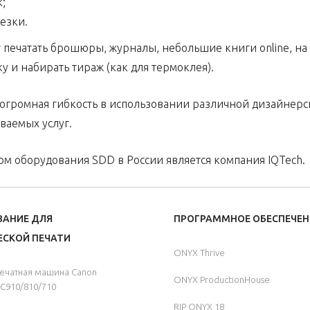
;
езки.
 печатать брошюры, журналы, небольшие книги online, на
у и набирать тираж (как для термоклея).
 огромная гибкость в использовании различной дизайнерс
ваемых услуг.
 оборудования SDD в России является компания IQTech.
ВАНИЕ ДЛЯ
ПРОГРАММНОЕ ОБЕСПЕЧЕН
СКОЙ ПЕЧАТИ
ONYX Thrive
ечатная машина Canon
ONYX ProductionHouse
C910/810/710
RIP ONYX 18