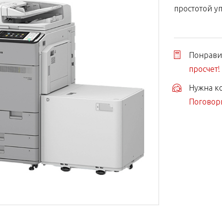
простотой у
Понравил
просчет!
Нужна ко
Поговори