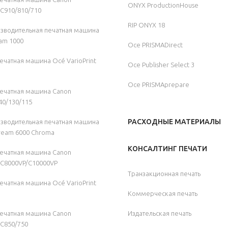
ONYX ProductionHouse
C910/810/710
RIP ONYX 18
зводительная печатная машина
am 1000
Oce PRISMADirect
чатная машина Océ VarioPrint
Oce Publisher Select 3
Oce PRISMAprepare
ечатная машина Canon
140/130/115
РАСХОДНЫЕ МАТЕРИАЛЫ
зводительная печатная машина
ream 6000 Chroma
КОНСАЛТИНГ ПЕЧАТИ
ечатная машина Canon
 C8000VP/C10000VP
Транзакционная печать
чатная машина Océ VarioPrint
Коммерческая печать
ечатная машина Canon
Издательская печать
 C850/750