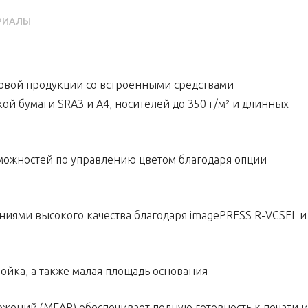
РИАЛЫ
овой продукции со встроенными средствами
 бумаги SRA3 и A4, носителей до 350 г/м² и длинных
можностей по управлению цветом благодаря опции
ниями высокого качества благодаря imagePRESS R-VCSEL и
ойка, а также малая площадь основания
ений (MEAP) обеспечивает полную готовность к печати и