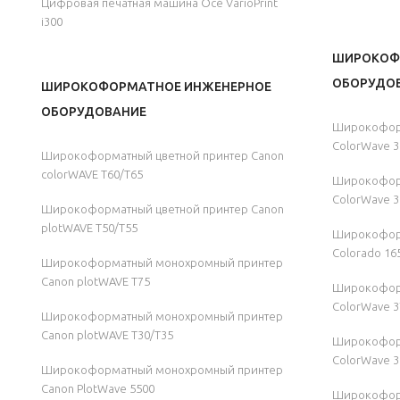
Цифровая печатная машина Océ VarioPrint
i300
ШИРОКОФ
ОБОРУДОВ
ШИРОКОФОРМАТНОЕ ИНЖЕНЕРНОЕ
ОБОРУДОВАНИЕ
Широкоформ
ColorWave 3
Широкоформатный цветной принтер Canon
colorWAVE T60/T65
Широкоформ
ColorWave 3
Широкоформатный цветной принтер Canon
plotWAVE T50/T55
Широкофор
Colorado 16
Широкоформатный монохромный принтер
Canon plotWAVE T75
Широкоформ
ColorWave 3
Широкоформатный монохромный принтер
Canon plotWAVE T30/T35
Широкоформ
ColorWave 3
Широкоформатный монохромный принтер
Canon PlotWave 5500
Широкофор