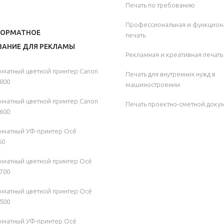
Печать по требованию
Профессиональная и функцион
ОРМАТНОЕ
печать
АНИЕ ДЛЯ РЕКЛАМЫ
Рекламная и креативная печать
атный цветной принтер Canon
Печать для внутренних нужд в
800
машиностроении
атный цветной принтер Canon
Печать проектно-сметной доку
600
матный УФ-принтер Océ
50
атный цветной принтер Océ
700
атный цветной принтер Océ
500
матный УФ-принтер Océ